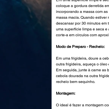
coloque a gordura derretida em
incorporando a massa com as 
massa macia. Quando estiver n
descansar por 30 minutos em t
uma superfície limpa e seca e
corte-a em círculos com apro
Modo de Preparo - Recheio:
Em uma frigideira, doure a ceb
outra frigideira, aqueça o óle
Em seguida, junte à carne as ba
cebola dourada na outra frigide
recheio bem sequinho. 
Montagem:
O ideal é fazer a montagem com