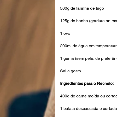
500g de farinha de trigo
125g de banha (gordura anima
1 ovo
200ml de água em temperatur
1 gema (sem pele, de preferênc
Sal a gosto 
Ingredientes para o Recheio:
400g de carne moída ou cortad
1 batata descascada e cortad