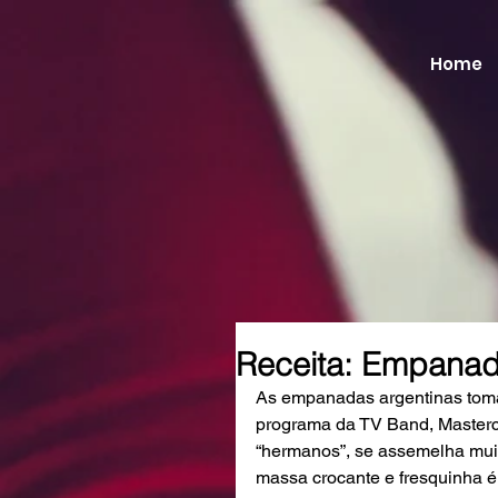
Home
Receita: Empanad
As empanadas argentinas toma
programa da TV Band, Masterch
“hermanos”, se assemelha muit
massa crocante e fresquinha é 