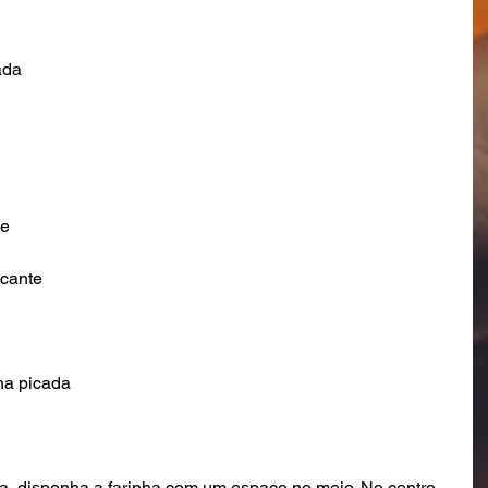
ada
ce
icante
ha picada 
a, disponha a farinha com um espaço no meio. No centro, 