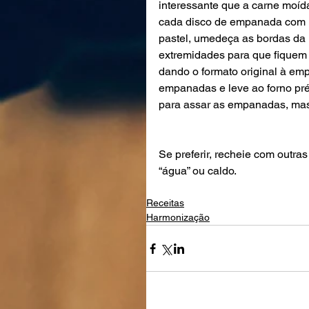
interessante que a carne moída
cada disco de empanada com 
pastel, umedeça as bordas da 
extremidades para que fiquem s
dando o formato original à emp
empanadas e leve ao forno pré
para assar as empanadas, mas é
Se preferir, recheie com outr
“água” ou caldo.
Receitas
Harmonização